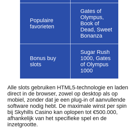
Gates of
Olympus,
Populaire
Book of
favorieten
d
Dead, Sweet
Bonanza
Sugar Rush
Bonus buy
1000, Gates
D
slots
of Olympus
t
1000
Alle slots gebruiken HTML5-technologie en laden
direct in de browser, zowel op desktop als op
mobiel, zonder dat je een plug-in of aanvullende
software nodig hebt. De maximale winst per spin
bij Skyhills Casino kan oplopen tot €500.000,
afhankelijk van het specifieke spel en de
inzetgrootte.