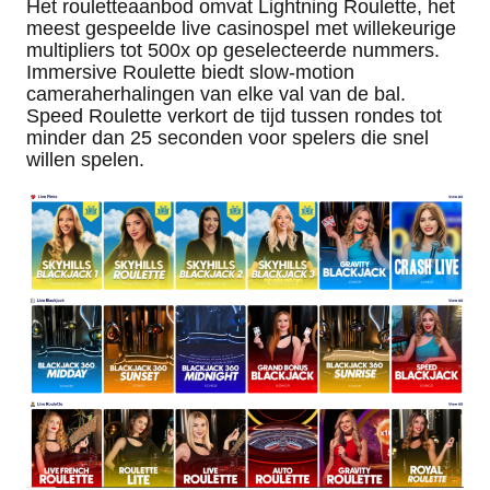
Het rouletteaanbod omvat Lightning Roulette, het
meest gespeelde live casinospel met willekeurige
multipliers tot 500x op geselecteerde nummers.
Immersive Roulette biedt slow-motion
cameraherhalingen van elke val van de bal.
Speed Roulette verkort de tijd tussen rondes tot
minder dan 25 seconden voor spelers die snel
willen spelen.