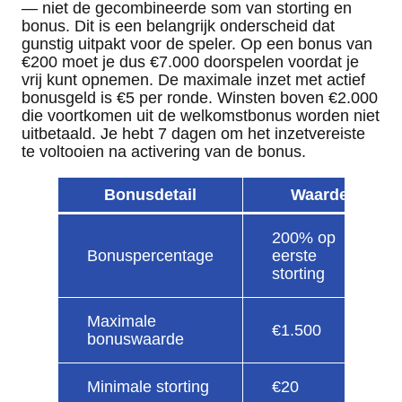
— niet de gecombineerde som van storting en
bonus. Dit is een belangrijk onderscheid dat
gunstig uitpakt voor de speler. Op een bonus van
€200 moet je dus €7.000 doorspelen voordat je
vrij kunt opnemen. De maximale inzet met actief
bonusgeld is €5 per ronde. Winsten boven €2.000
die voortkomen uit de welkomstbonus worden niet
uitbetaald. Je hebt 7 dagen om het inzetvereiste
te voltooien na activering van de bonus.
Bonusdetail
Waarde
200% op
Bonuspercentage
eerste
storting
Maximale
€1.500
bonuswaarde
Minimale storting
€20