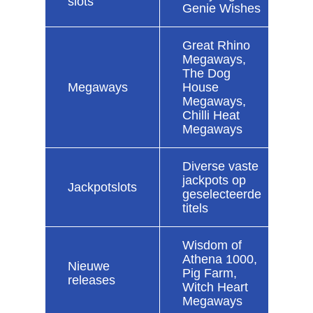
slots
Genie Wishes
Great Rhino
Megaways,
The Dog
T
Megaways
House
w
Megaways,
s
Chilli Heat
Megaways
Diverse vaste
jackpots op
Jackpotslots
geselecteerde
j
titels
Wisdom of
Athena 1000,
M
Nieuwe
Pig Farm,
releases
Witch Heart
Megaways