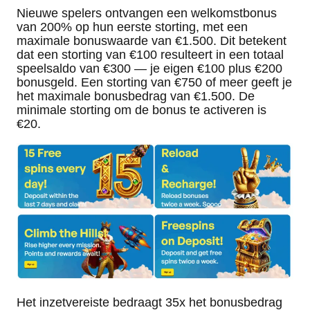
Nieuwe spelers ontvangen een welkomstbonus
van 200% op hun eerste storting, met een
maximale bonuswaarde van €1.500. Dit betekent
dat een storting van €100 resulteert in een totaal
speelsaldo van €300 — je eigen €100 plus €200
bonusgeld. Een storting van €750 of meer geeft je
het maximale bonusbedrag van €1.500. De
minimale storting om de bonus te activeren is
€20.
Het inzetvereiste bedraagt 35x het bonusbedrag