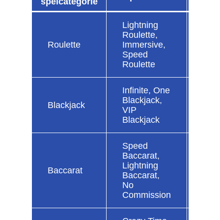
spelcategorie
Lightning
Roulette,
Roulette
Immersive,
€0,
Speed
Roulette
Infinite, One
Blackjack,
Blackjack
€0,
VIP
Blackjack
Speed
Baccarat,
Lightning
Baccarat
€0,
Baccarat,
No
Commission