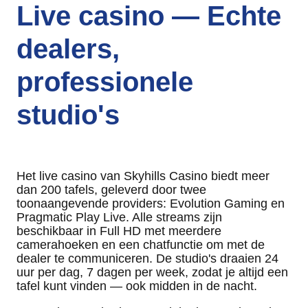
Live casino — Echte
dealers,
professionele
studio's
Het live casino van Skyhills Casino biedt meer
dan 200 tafels, geleverd door twee
toonaangevende providers: Evolution Gaming en
Pragmatic Play Live. Alle streams zijn
beschikbaar in Full HD met meerdere
camerahoeken en een chatfunctie om met de
dealer te communiceren. De studio's draaien 24
uur per dag, 7 dagen per week, zodat je altijd een
tafel kunt vinden — ook midden in de nacht.